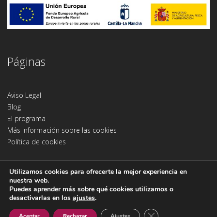
Páginas
Aviso Legal
Blog
El programa
Más información sobre las cookies
Política de cookies
Utilizamos cookies para ofrecerte la mejor experiencia en
nuestra web.
Puedes aprender más sobre qué cookies utilizamos o
desactivarlas en los
ajustes
.
Copyright 2020 © Todos los derechos reservados
Cerrar el banner de 
Aceptar
Rechazar
Ajustes
Diseño y desarrollo web por
Jaime Carrero